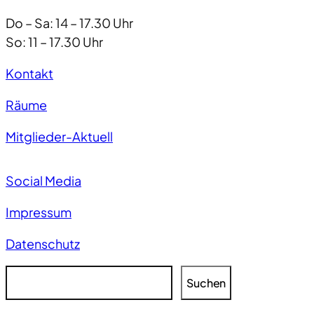
Do – Sa: 14 – 17.30 Uhr
So: 11 – 17.30 Uhr
Kontakt
Räume
Mitglieder-Aktuell
Social Media
Impressum
Datenschutz
S
Suchen
u
c