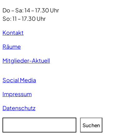
Do – Sa: 14 – 17.30 Uhr
So: 11 – 17.30 Uhr
Kontakt
Räume
Mitglieder-Aktuell
Social Media
Impressum
Datenschutz
S
Suchen
u
c