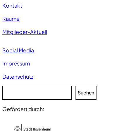
Kontakt
Räume
Mitglieder-Aktuell
Social Media
Impressum
Datenschutz
S
Suchen
u
c
Gefördert durch:
h
e
n