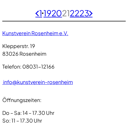
1
…
19
20
21
22
23
«
»
Kunstverein Rosenheim e.V.
Klepperstr. 19
83026 Rosenheim
Telefon: 08031-12166
info@kunstverein-rosenheim
Öffnungszeiten:
Do – Sa: 14 – 17.30 Uhr
So: 11 – 17.30 Uhr