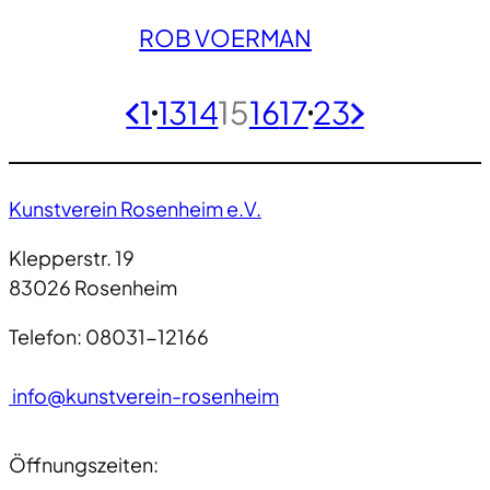
ROB VOERMAN
1
…
13
14
15
16
17
…
23
«
»
Kunstverein Rosenheim e.V.
Klepperstr. 19
83026 Rosenheim
Telefon: 08031-12166
info@kunstverein-rosenheim
Öffnungszeiten: