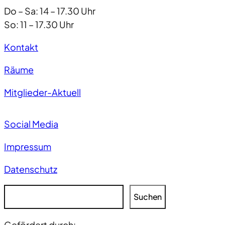
Do – Sa: 14 – 17.30 Uhr
So: 11 – 17.30 Uhr
Kontakt
Räume
Mitglieder-Aktuell
Social Media
Impressum
Datenschutz
S
Suchen
u
c
Gefördert durch: