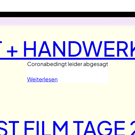
 + HANDWER
Coronabedingt leider abgesagt
Weiterlesen
T FILM TAGE