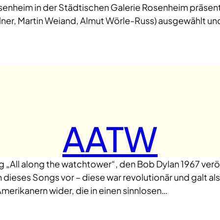
senheim in der Städtischen Galerie Rosenheim präsenti
llner, Martin Weiand, Almut Wörle-Russ) ausgewählt un
AATW
 „All along the watchtower“, den Bob Dylan 1967 veröffe
n dieses Songs vor – diese war revolutionär und galt a
erikanern wider, die in einen sinnlosen…