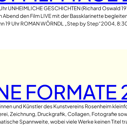
Uhr UNHEIMLICHE GESCHICHTEN (Richard Oswald 19
 Abend den Film LIVE mit der Bassklarinette begleiten. 
inn 19 Uhr ROMAN WÖRNDL „Step by Step“2004, 8:30 M
INE FORMATE 
erinnen und Künstler des Kunstvereins Rosenheim klein
ei, Zeichnung, Druckgrafik, Collagen, Fotografie sowi
matische Spannweite, wobei viele Werke keinen Titel t