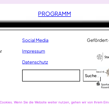
PROGRAMM
Social Media
Gefördert 
r
Impressum
Datenschutz
S
Suchen
u
c
h
e
n
Cookies. Wenn Sie die Website weiter nutzen, gehen wir von Ihrem Ein