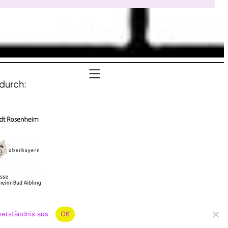
durch:
verständnis aus.
OK