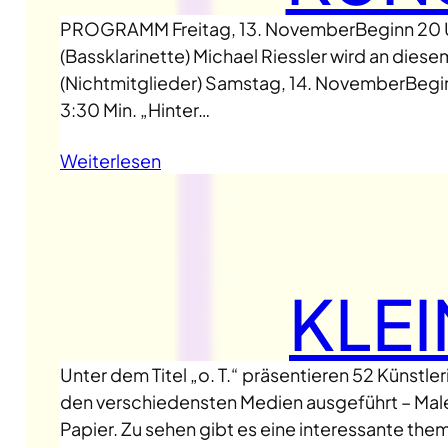
PROGRAMM Freitag, 13. NovemberBeginn 20 
(Bassklarinette) Michael Riessler wird an diesem
(Nichtmitglieder) Samstag, 14. NovemberBeg
3:30 Min. „Hinter…
Weiterlesen
KLE
Unter dem Titel „o. T.“ präsentieren 52 Künstl
den verschiedensten Medien ausgeführt – Maler
Papier. Zu sehen gibt es eine interessante the